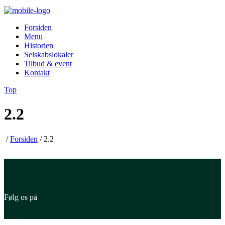
Forsiden
Menu
Historien
Selskabslokaler
Tilbud & event
Kontakt
Top
2.2
/
Forsiden
/
2.2
Følg os på