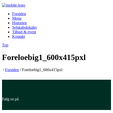
Forsiden
Menu
Historien
Selskabslokaler
Tilbud & event
Kontakt
Top
Foreloebig1_600x415pxl
/
Forsiden
/
Foreloebig1_600x415pxl
Følg os på