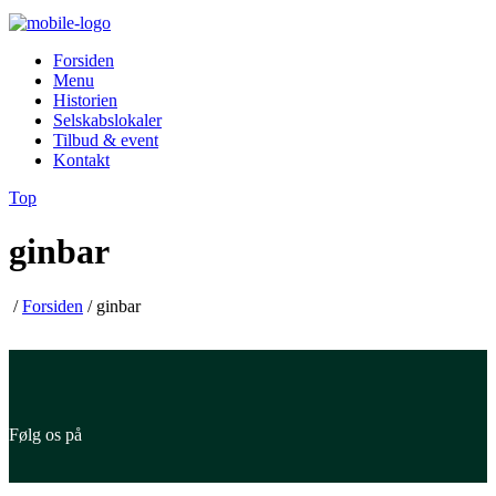
Forsiden
Menu
Historien
Selskabslokaler
Tilbud & event
Kontakt
Top
ginbar
/
Forsiden
/
ginbar
Følg os på