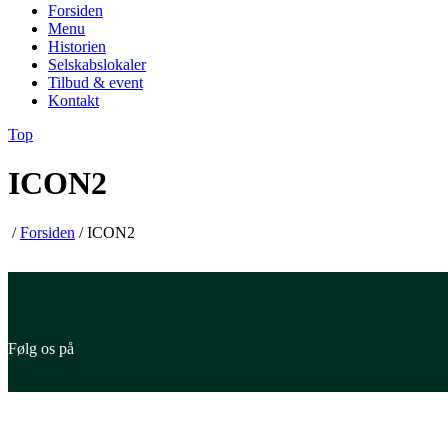
Forsiden
Menu
Historien
Selskabslokaler
Tilbud & event
Kontakt
Top
ICON2
/
Forsiden
/
ICON2
Følg os på