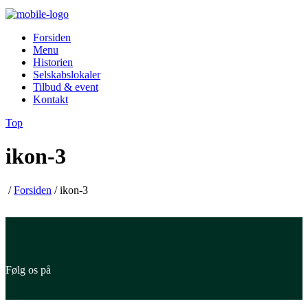
Forsiden
Menu
Historien
Selskabslokaler
Tilbud & event
Kontakt
Top
ikon-3
/
Forsiden
/
ikon-3
Følg os på