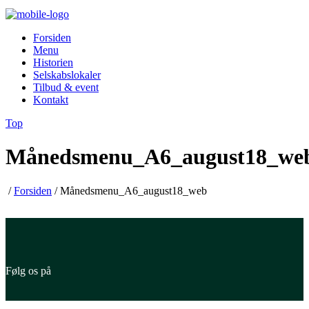
Forsiden
Menu
Historien
Selskabslokaler
Tilbud & event
Kontakt
Top
Månedsmenu_A6_august18_we
/
Forsiden
/
Månedsmenu_A6_august18_web
Følg os på