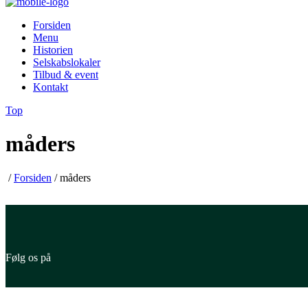
Forsiden
Menu
Historien
Selskabslokaler
Tilbud & event
Kontakt
Top
måders
/
Forsiden
/
måders
Følg os på