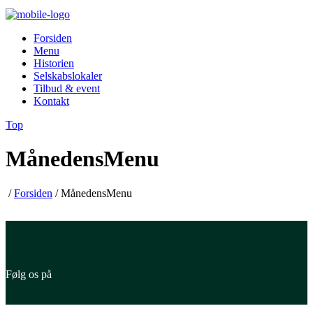
Forsiden
Menu
Historien
Selskabslokaler
Tilbud & event
Kontakt
Top
MånedensMenu
/
Forsiden
/
MånedensMenu
Følg os på