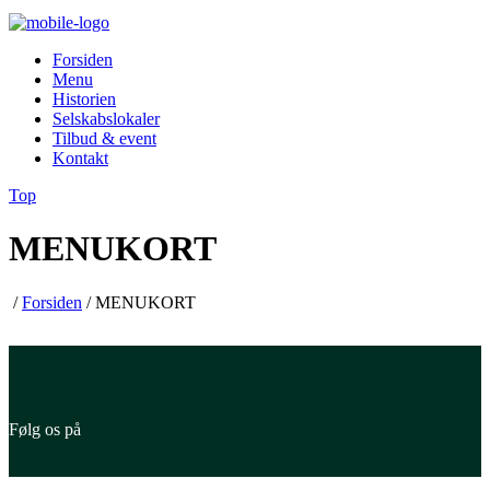
Forsiden
Menu
Historien
Selskabslokaler
Tilbud & event
Kontakt
Top
MENUKORT
/
Forsiden
/
MENUKORT
Følg os på