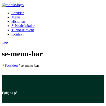
Forsiden
Menu
Historien
Selskabslokaler
Tilbud & event
Kontakt
Top
se-menu-bar
/
Forsiden
/
se-menu-bar
Følg os på