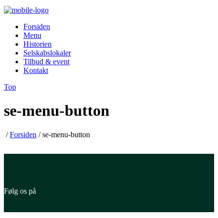
Forsiden
Menu
Historien
Selskabslokaler
Tilbud & event
Kontakt
Top
se-menu-button
/
Forsiden
/
se-menu-button
Følg os på