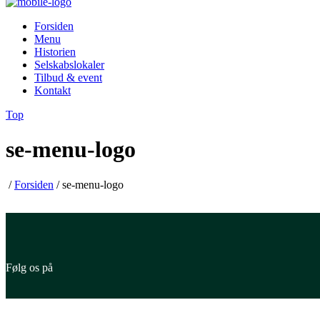
Forsiden
Menu
Historien
Selskabslokaler
Tilbud & event
Kontakt
Top
se-menu-logo
/
Forsiden
/
se-menu-logo
Følg os på