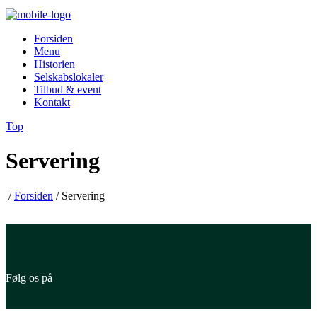
Forsiden
Menu
Historien
Selskabslokaler
Tilbud & event
Kontakt
Top
Servering
/
Forsiden
/
Servering
Følg os på