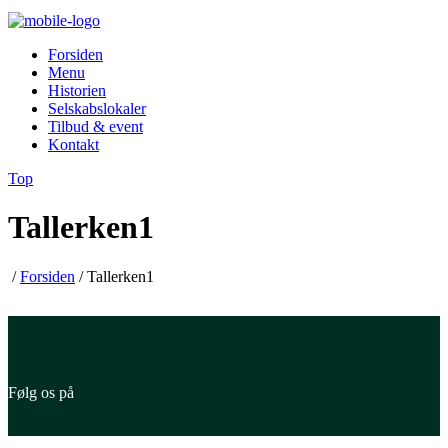
Forsiden
Menu
Historien
Selskabslokaler
Tilbud & event
Kontakt
Top
Tallerken1
/
Forsiden
/
Tallerken1
Følg os på