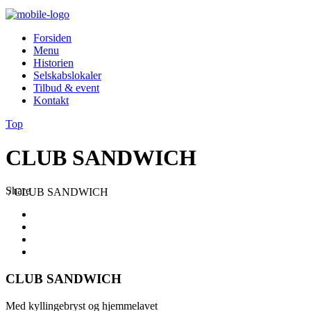
Forsiden
Menu
Historien
Selskabslokaler
Tilbud & event
Kontakt
Top
CLUB SANDWICH
Share
/
CLUB SANDWICH
CLUB SANDWICH
Med kyllingebryst og hjemmelavet