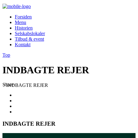
Forsiden
Menu
Historien
Selskabslokaler
Tilbud & event
Kontakt
Top
INDBAGTE REJER
Share
/
INDBAGTE REJER
INDBAGTE REJER