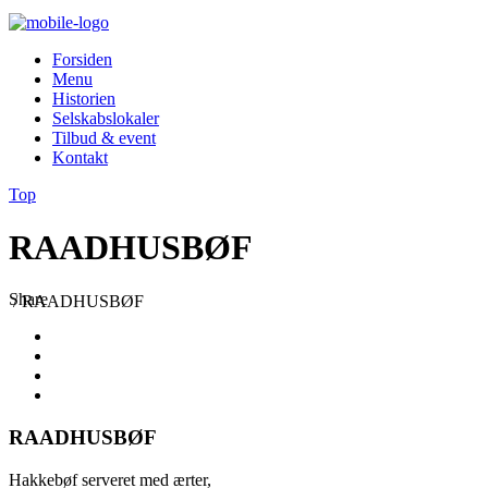
Forsiden
Menu
Historien
Selskabslokaler
Tilbud & event
Kontakt
Top
RAADHUSBØF
Share
/
RAADHUSBØF
RAADHUSBØF
Hakkebøf serveret med ærter,