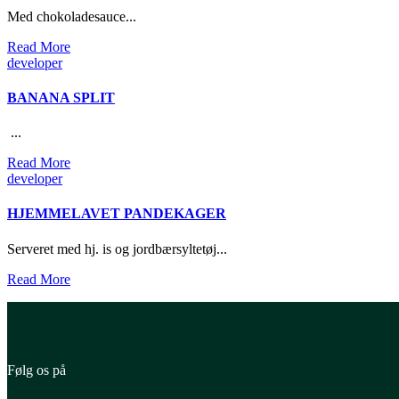
Med chokoladesauce...
Read More
developer
BANANA SPLIT
...
Read More
developer
HJEMMELAVET PANDEKAGER
Serveret med hj. is og jordbærsyltetøj...
Read More
Følg os på