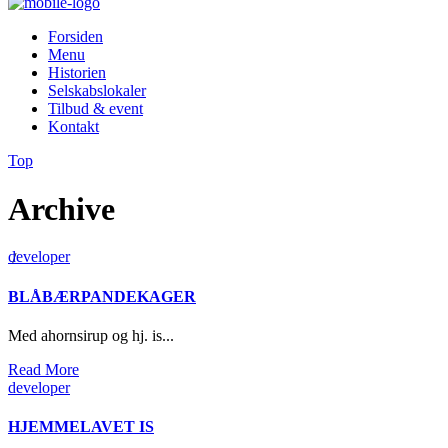
Forsiden
Menu
Historien
Selskabslokaler
Tilbud & event
Kontakt
Top
Archive
developer
/
BLÅBÆRPANDEKAGER
Med ahornsirup og hj. is...
Read More
developer
HJEMMELAVET IS