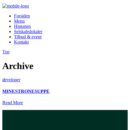
Forsiden
Menu
Historien
Selskabslokaler
Tilbud & event
Kontakt
Top
Archive
developer
/
MINESTRONESUPPE
Read More