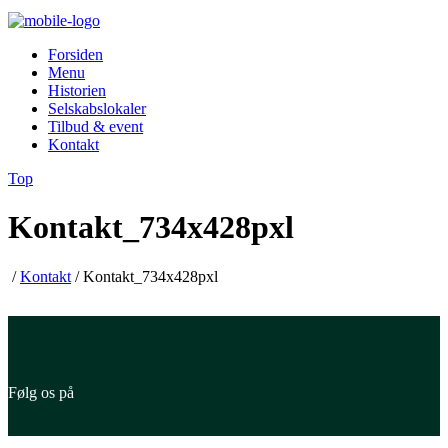
Forsiden
Menu
Historien
Selskabslokaler
Tilbud & event
Kontakt
Top
Kontakt_734x428pxl
/
Kontakt
/
Kontakt_734x428pxl
Følg os på