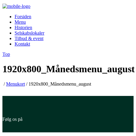
Forsiden
Menu
Historien
Selskabslokaler
Tilbud & event
Kontakt
Top
1920x800_Månedsmenu_august
/
Menukort
/
1920x800_Månedsmenu_august
Følg os på