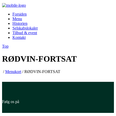
Forsiden
Menu
Historien
Selskabslokaler
Tilbud & event
Kontakt
Top
RØDVIN-FORTSAT
/
Menukort
/
RØDVIN-FORTSAT
Følg os på