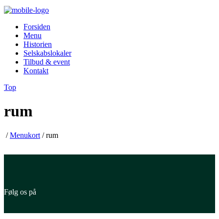
Forsiden
Menu
Historien
Selskabslokaler
Tilbud & event
Kontakt
Top
rum
/
Menukort
/
rum
Følg os på