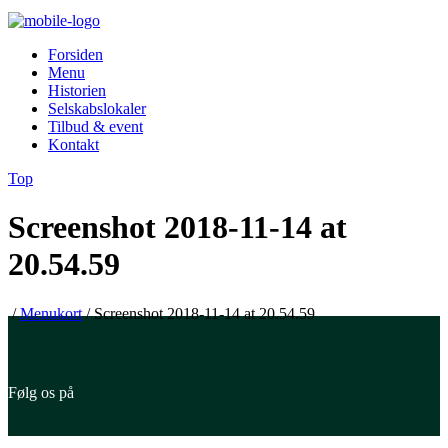
Forsiden
Menu
Historien
Selskabslokaler
Tilbud & event
Kontakt
Top
Screenshot 2018-11-14 at
20.54.59
/
Menukort
/
Screenshot 2018-11-14 at 20.54.59
Følg os på